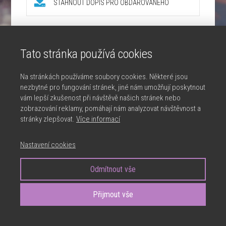
STÁHNOUT DOPIS PRO OBDAROVANÉHO
Tato stránka používá cookies
Na stránkách používáme soubory cookies. Některé jsou
nezbytné pro fungování stránek, jiné nám umožňují poskytnout
OBCHODNÍ PODMÍNKY
vám lepší zkušenost při návštěvě našich stránek nebo
zobrazování reklamy, pomáhají nám analyzovat návštěvnost a
stránky zlepšovat.
Více informací
OCHRANA OSOBNÍCH ÚDAJŮ
Nastavení cookies
© 2026 JANA CARDOVÁ - Od Tvořílka k Umělci
Vytvořeno na platformě
Mioweb
Odmítnout vše
Přijmout vše
Zeptejte se: